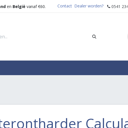
Contact
Dealer worden?
and
en
België
vanaf €60.
0541 234
rders
Sectoren
Waterdispenser
Help
erontharder Calcul