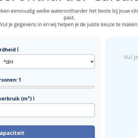
ken eenvoudig welke waterontharder het beste bij jouw sit
past.
Vul je gegevens in en wij helpen je de juiste keuze te maken
ℹ
rdheid
Vul j
rsonen:
1
ℹ
verbruik (m³)
apaciteit