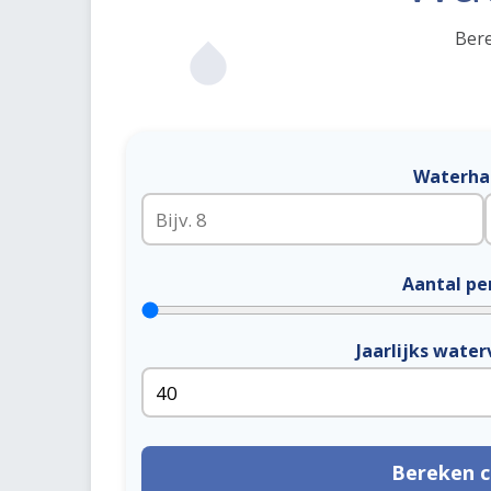
Bere
Waterha
Aantal pe
Jaarlijks water
Bereken c