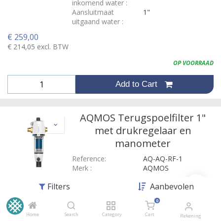
inkomend water
:
Aansluitmaat
1"
uitgaand water
:
€
259,00
€
214,05
excl. BTW
OP VOORRAAD
Add to Cart
AQMOS Terugspoelfilter 1"
met drukregelaar en
manometer
Reference:
AQ-AQ-RF-1
Merk
:
AQMOS
€
159,00
Filters
Aanbevolen
€
131,40
excl. BTW
0
OP VOORRAAD
Home
Search
Category
Cart
Rekening