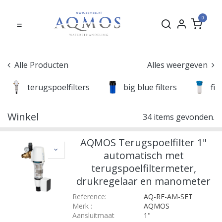
0
Alle Producten
Alles weergeven
terugspoelfilters
big blue filters
fil
Winkel
34 items gevonden.
AQMOS Terugspoelfilter 1"
automatisch met
terugspoelfiltermeter,
drukregelaar en manometer
Reference:
AQ-RF-AM-SET
Merk
:
AQMOS
Aansluitmaat
1"