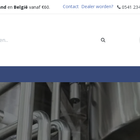
Contact
Dealer worden?
and
en
België
vanaf €60.
0541 234
rders
Sectoren
Waterdispenser
Help