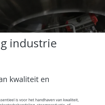
 industrie
n kwaliteit en
ssentieel is voor het handhaven van kwaliteit,