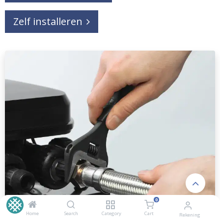
Zelf installeren
0
Home
Search
Category
Cart
Rekening