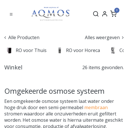
0
Alle Producten
Alles weergeven
RO voor Thuis
RO voor Horeca
Com
Winkel
26 items gevonden.
Omgekeerde osmose systeem
Een omgekeerde osmose systeem laat water onder
hoge druk door een semi-permeabel
membraan
stromen waardoor alle onzuiverheden eruit gefiltert
worden. Het osmose water is hierna uitermate geschikt
voor consumptie, productie of afvalwaterlosing.