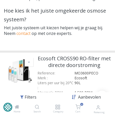
Hoe kies ik het juiste omgekeerde osmose
systeem?
Het juiste systeem uit kiezen helpen wij je graag bij.
Neem
contact
op met onze experts.
Ecosoft CROSS90 RO-filter met
directe doorstroming
Reference:
MO3600PECO
Merk
:
Ecosoft
Liters per uur bij 20°C
90L
:
Maximale PPM
1.500 PPM
Filters
Aanbevolen
inkomend water
:
€
549,00
0
€
453,72
excl. BTW
Home
Search
Category
Cart
Rekening