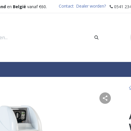
Contact
Dealer worden?
and
en
België
vanaf €60.
0541 234
rders
Sectoren
Waterdispenser
Help