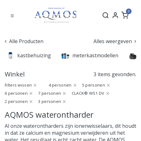
0
Alle Producten
Alles weergeven
kastbehuizing
meterkastmodellen
Winkel
3 items gevonden.
Filters wissen
4 personen
5 personen
6 personen
7 personen
CLACK® WS1 DV
2 personen
3 personen
AQMOS waterontharder
Al onze waterontharders zijn ionenwisselaars, dit houdt
in dat ze calcium en magnesium verwijderen uit het
water. Het resultaat is echt zacht water. De AQMOS