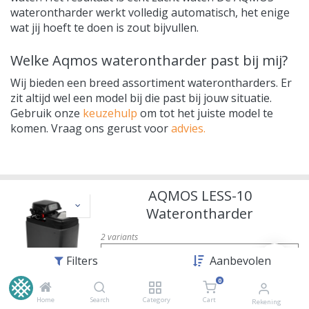
waterontharder werkt volledig automatisch, het enige
wat jij hoeft te doen is zout bijvullen.
Welke Aqmos waterontharder past bij mij?
Wij bieden een breed assortiment waterontharders. Er
zit altijd wel een model bij die past bij jouw situatie.
Gebruik onze
keuzehulp
om tot het juiste model te
komen. Vraag ons gerust voor
advies.
AQMOS LESS-10
Waterontharder
2
variants
Uitvoeringen
Filters
Aanbevolen
0
Reference:
Home
Search
Category
Cart
Rekening
Merk
:
Ecosoft