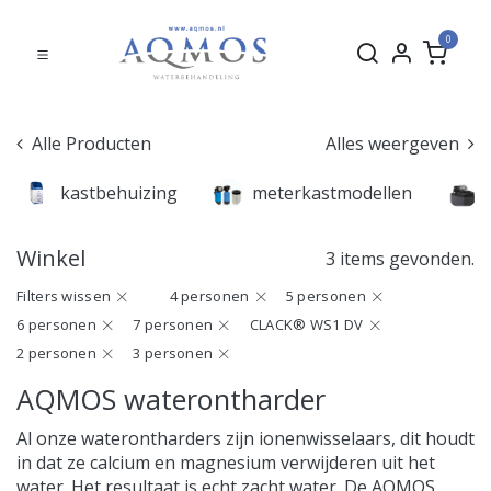
0
Alle Producten
Alles weergeven
kastbehuizing
meterkastmodellen
Winkel
3 items gevonden.
Filters wissen
4 personen
5 personen
6 personen
7 personen
CLACK® WS1 DV
2 personen
3 personen
AQMOS waterontharder
Al onze waterontharders zijn ionenwisselaars, dit houdt
in dat ze calcium en magnesium verwijderen uit het
water. Het resultaat is echt zacht water. De AQMOS