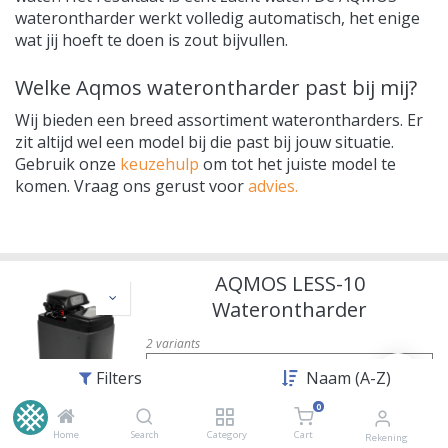
waterontharder werkt volledig automatisch, het enige
wat jij hoeft te doen is zout bijvullen.
Welke Aqmos waterontharder past bij mij?
Wij bieden een breed assortiment waterontharders. Er
zit altijd wel een model bij die past bij jouw situatie.
Gebruik onze
keuzehulp
om tot het juiste model te
komen. Vraag ons gerust voor
advies.
AQMOS LESS-10
Waterontharder
2
variants
Uitvoeringen
Filters
Naam (A-Z)
0
Reference:
Home
Search
Category
Cart
Rekening
Merk
:
Ecosoft