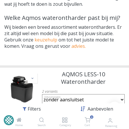
wat jij hoeft te doen is zout bijvullen.
Welke Aqmos waterontharder past bij mij?
Wij bieden een breed assortiment waterontharders. Er
zit altijd wel een model bij die past bij jouw situatie.
Gebruik onze
keuzehulp
om tot het juiste model te
komen. Vraag ons gerust voor
advies.
AQMOS LESS-10
Waterontharder
2
variants
Uitvoeringen
Filters
Aanbevolen
Reference:
0
Merk
:
Ecosoft
Capaciteit bij 7.5°dH
:
3.700 L
Home
Search
Category
Cart
Rekening