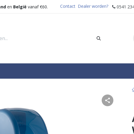
Contact
Dealer worden?
and
en
België
vanaf €60.
0541 234
rders
Sectoren
Waterdispenser
Help