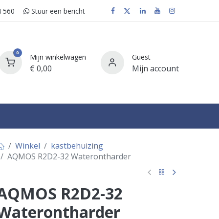
 560
Stuur e​​​​en bericht
0
Mijn winkelwagen
Guest
€
0,00
Mijn account
FAQ
Winkel
kastbehuizing
AQMOS R2D2-32 Waterontharder
AQMOS R2D2-32
Waterontharder